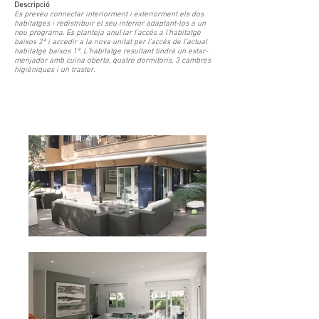
Descripció
Es preveu connectar interiorment i exteriorment els dos
habitatges i redistribuir el seu interior adaptant-los a un
nou programa. Es planteja anul·lar l’accés a l’habitatge
baixos 2ª i accedir a la nova unitat per l’accés de l’actual
habitatge baixos 1ª. L’habitatge resultant tindrà un estar-
menjador amb cuina oberta, quatre dormitoris, 3 cambres
higièniques i un traster.