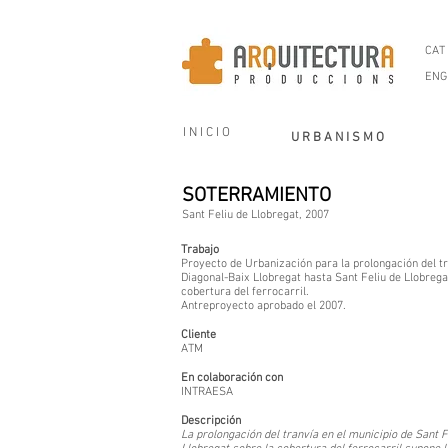
CAT
ENG
I N I C I O
U R B A N I S M O
SOTERRAMIENTO
Sant Feliu de Llobregat, 2007
Trabajo
Proyecto de Urbanización para la prolongación del t
Diagonal-Baix Llobregat hasta Sant Feliu de Llobrega
cobertura del ferrocarril.
Antreproyecto aprobado el 2007.
Cliente
ATM
En colaboración con
INTRAESA
Descripción
La prolongación del tranvía en el municipio de Sant F