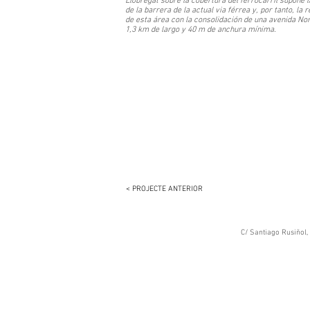
Llobregat sobre la cobertura del ferrocarril supone 
de la barrera de la actual via férrea y, por tanto, la 
de esta área con la consolidación de una avenida No
1,3 km de largo y 40 m de anchura mínima.
< PROJECTE ANTERIOR
C/ Santiago Rusiñol, 