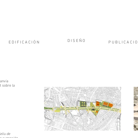
D I S E Ñ O
E D I F I C A C I Ó N
P U B L I C A C I O
ranvía
t sobre la
eliu de