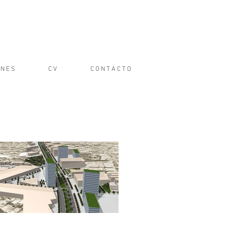
 N E S
C V
C O N T A C T O