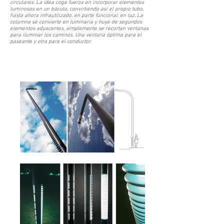
circulares. La idea coge fuerza en incorporar elementos
luminosos en un báculo, convirtiendo así el propio tubo,
hasta ahora infrautilizado, en parte funcional: en luz. La
columna se convierte en luminaria y huye de segundos
elementos adyacentes, simplemente se recortan ventanas
para iluminar los caminos. Una ventana óptima para el
paseante y otra para el conductor.