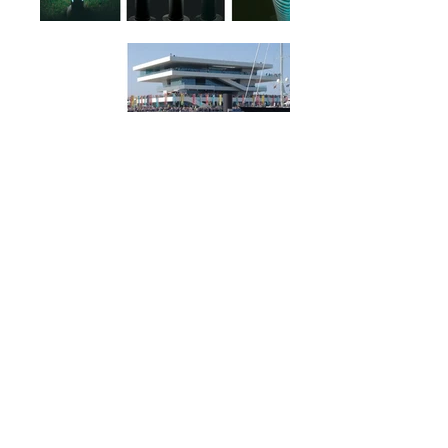
< PROJECTE ANTERIOR
C/ Santiago Rusiñol, 9 Baixos · 08950 Esplugues de Llobregat ·