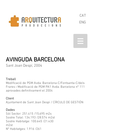
CAT
ENG
AVINGUDA BARCELONA
Sant Joan Despí, 2004
Treball
Modificació de PGM Avda. Barcelona-C/Fontsanta-C/dels
Frares i Modificació de PGM PA1 Avda. Barcelona nº 111
aprovades definitivament el 2004
Client
Ajuntament de Sant Joan Despí / CÍRCULO DE GESTIÓN
Dades
Sòl Sector: 251.415 /15.695 m2s
Sostre Total: 134.193 /28.574 m2st
Sostre Habitatge: 100.645 /21.430
m2st
Nº Habitatges: 1.916 /261