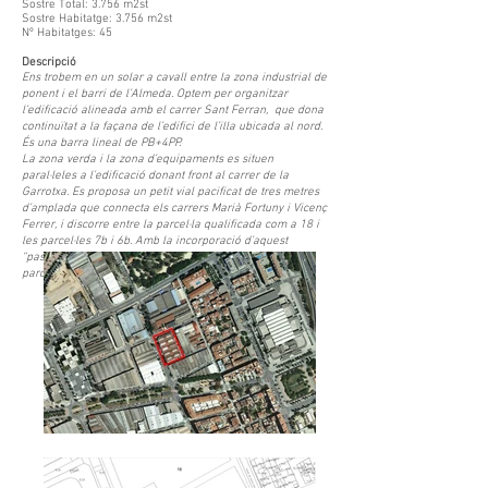
Sostre Total: 3.756 m2st
Sostre Habitatge: 3.756 m2st
Nº Habitatges: 45
Descripció
Ens trobem en un solar a cavall entre la zona industrial de
ponent i el barri de l’Almeda. Optem per organitzar
l’edificació alineada amb el carrer Sant Ferran, que dona
continuïtat a la façana de l’edifici de l’illa ubicada al nord.
És una barra lineal de PB+4PP.
La zona verda i la zona d’equipaments es situen
paral·leles a l’edificació donant front al carrer de la
Garrotxa. Es proposa un petit vial pacificat de tres metres
d’amplada que connecta els carrers Marià Fortuny i Vicenç
Ferrer, i discorre entre la parcel·la qualificada com a 18 i
les parcel·les 7b i 6b. Amb la incorporació d’aquest
“passatge” es garanteix una correcta separació entre
parcel·les.