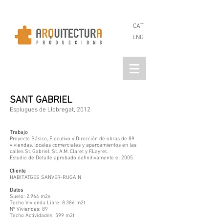
CAT
ENG
SANT GABRIEL
Esplugues de Llobregat, 2012
Trabajo
Proyecto Básico, Ejecutivo y Dirección de obras de 89
viviendas, locales comerciales y aparcamientos en las
calles St. Gabriel, St. A.M. Claret y F.Layret.
Estudio de Detalle aprobado definitivamente el 2005.
Cliente
HABITATGES SANVER-RUGAIN
Datos
Suelo: 2.964 m2s
Techo Vivienda Libre: 8.386 m2t
Nº Viviendas: 89
Techo Actividades: 599 m2t