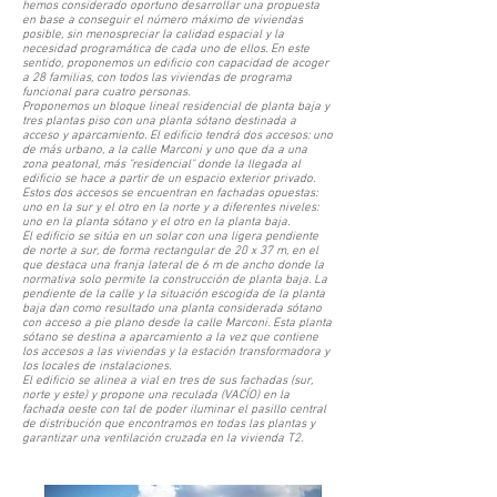
hemos considerado oportuno desarrollar una propuesta
en base a conseguir el número máximo de viviendas
posible, sin menospreciar la calidad espacial y la
necesidad programática de cada uno de ellos. En este
sentido, proponemos un edificio con capacidad de acoger
a 28 familias, con todos las viviendas de programa
funcional para cuatro personas.
Proponemos un bloque lineal residencial de planta baja y
tres plantas piso con una planta sótano destinada a
acceso y aparcamiento. El edificio tendrá dos accesos: uno
de más urbano, a la calle Marconi y uno que da a una
zona peatonal, más "residencial" donde la llegada al
edificio se hace a partir de un espacio exterior privado.
Estos dos accesos se encuentran en fachadas opuestas:
uno en la sur y el otro en la norte y a diferentes niveles:
uno en la planta sótano y el otro en la planta baja.
El edificio se sitúa en un solar con una ligera pendiente
de norte a sur, de forma rectangular de 20 x 37 m, en el
que destaca una franja lateral de 6 m de ancho donde la
normativa solo permite la construcción de planta baja. La
pendiente de la calle y la situación escogida de la planta
baja dan como resultado una planta considerada sótano
con acceso a pie plano desde la calle Marconi. Esta planta
sótano se destina a aparcamiento a la vez que contiene
los accesos a las viviendas y la estación transformadora y
los locales de instalaciones.
El edificio se alinea a vial en tres de sus fachadas (sur,
norte y este) y propone una reculada (VACÍO) en la
fachada oeste con tal de poder iluminar el pasillo central
de distribución que encontramos en todas las plantas y
garantizar una ventilación cruzada en la vivienda T2.