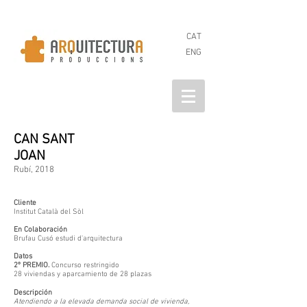
CAT
ENG
CAN SANT
JOAN
Rubí, 2018
Cliente
Institut Català del Sòl
En Colaboración
Brufau Cusó estudi d'arquitectura
Datos
2º PREMIO.
Concurso restringido
28 viviendas y aparcamiento de 28 plazas
Descripción
Atendiendo a la elevada demanda social de vivienda,