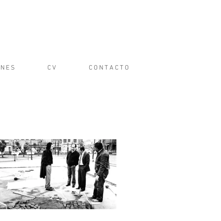
 N E S
C V
C O N T A C T O