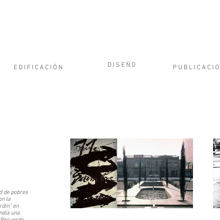
D I S E Ñ O
E D I F I C A C I Ó N
P U B L I C A C I O
ad de pobres
on la
rdín" en
ndía una