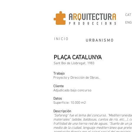
CAT
ENG
I N I C I O
U R B A N I S M O
PLAÇA CATALUNYA
Sant Boi de Llobregat, 1983
Trabajo
Proyecto y Dirección de Obras.
Cliente
Adjudicado bajo concurso
Datos
Superficie: 10.000 m2
Descripción
"Safareig" fue el lema del concurso. "Mediterraneid
materiales" (adobe, baldosas, cantos de río, etc...), c
frafilidad de una tierna red de aguas. "Sueño de un ja
medio de la ciudad. lenguaje mediterráneo que prete