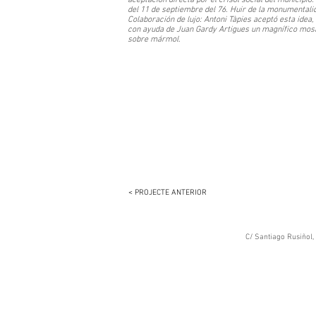
aceptación directa por el crisol social del municipio
del 11 de septiembre del 76. Huir de la monumentali
Colaboración de lujo: Antoni Tàpies aceptó esta idea,
con ayuda de Juan Gardy Artigues un magnífico mos
sobre mármol.
< PROJECTE ANTERIOR
C/ Santiago Rusiñol, 