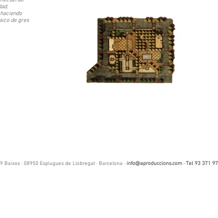
. Recuerdo
dad.
 haciendo
aico de gres
9 Baixos · 08950 Esplugues de Llobregat · Barcelona ·
info@aproduccions.com
· Tel 93 371 97